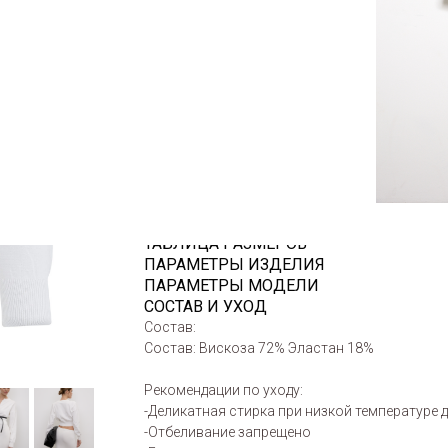
трикотажа который обеспечивает комфорт в 
придает модели легкость и воздушность, а ак
создавая элегантный силуэт.
СОСТАВ И УХОД
ТАБЛИЦА РАЗМЕРОВ
ПАРАМЕТРЫ ИЗДЕЛИЯ
ПАРАМЕТРЫ МОДЕЛИ
СОСТАВ И УХОД
Состав:
Состав: Вискоза 72% Эластан 18%
Рекомендации по уходу:
-Деликатная стирка при низкой температуре 
-Отбеливание запрещено