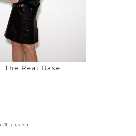
течение всего дня. Объемный крой
цент на талии подчеркивает фигуру,
до 30 градусов