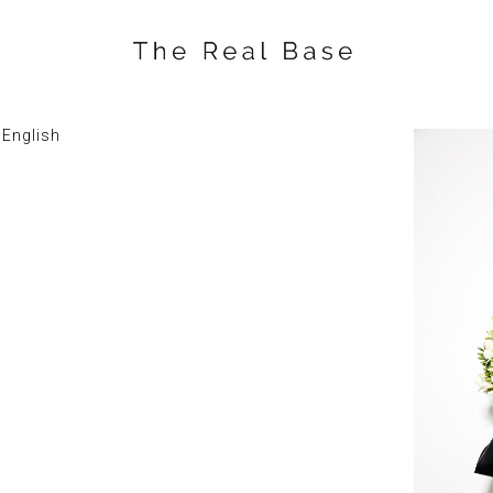
English
Укороченный трикотажны
Артикул:
12500.00
₽
BUY NOW
Кардиган выполнен из мягкого и приятного 