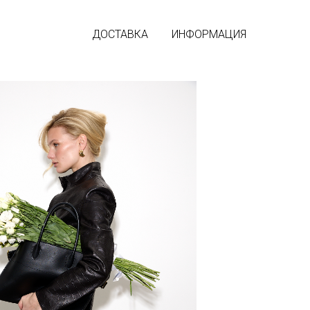
ДОСТАВКА
ИНФОРМАЦИЯ
й кардиган
на ощупь материала,из вискозного