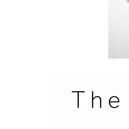
премиальные материалы для о
Доступны к предзаказу. Поста
ограничено.
Материал
Размерная сетка
Материал
100% натуральная кожа
Размерная сетка