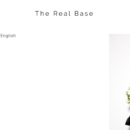
English
Мюли кожа
34900.00
₽
BUY NOW
Мюли The Real Base
Первые мюли бренда The Real 
натуральной замши. Минимали