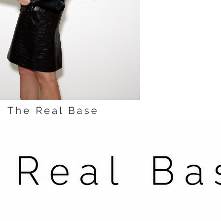
бразов вне времени.
вка ожидается в течение 3 недель. Количество пар