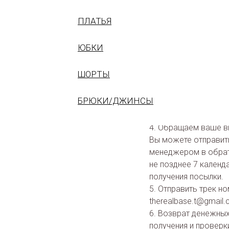
В соответствии со ст
ПЛАТЬЯ
Вы можете обменять 
момента получения.
ЮБКИ
Обращаем ваше вним
покупки, не имеет с
ШОРТЫ
Для оформления воз
1. Отправьте заявку 
БРЮКИ/ДЖИНСЫ
2.
Заполните заявлен
3. Упакуйте вещи в 
4. Обращаем ваше вн
Вы можете отправит
менеджером в обрат
не позднее 7 календ
получения посылки.
5. Отправить трек н
therealbase.t@gmail
6. Возврат денежных
получения и проверк