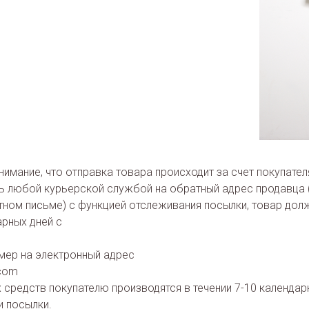
атьей 26.1. Закона РФ «О защите прав потребителей» .
или вернуть товар, который вам не подошёл в течении 7 ка
ание, что возврату принадлежит товар, который имеет пер
ледов носки, косметикам и повреждения, имеет фабричные я
врата или обмена:
на возврат на почту therealbase.t@gmail.com.
ие на возврат
герметичную упаковку и приложите заявление на возврат.
имание, что отправка товара происходит за счёт покупател
ь любой курьерской службой на обратный адрес продавца 
ном письме) с функцией отслеживания посылки, товар дол
арных дней с
омер на электронный адрес
.com
 средств покупателю производятся в течении 7-10 календар
и посылки.