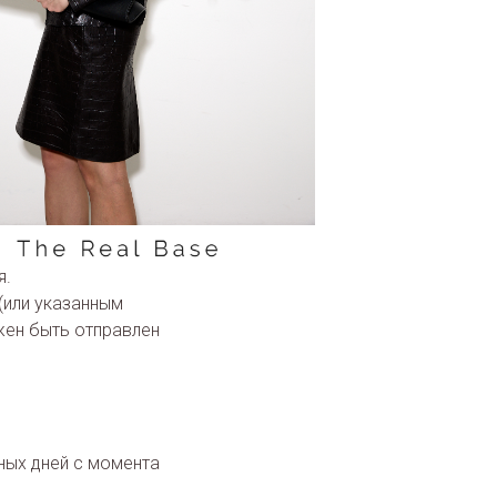
лендарных дней с
воначальный вид
рлыки и пломбы.
я.
(или указанным
жен быть отправлен
ных дней с момента