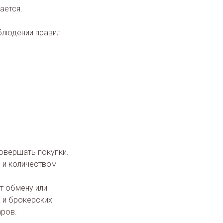
ается.
блюдении правил
совершать покупки.
 и количеством
т обмену или
 и брокерских
аров.