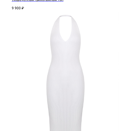
9 900
₽