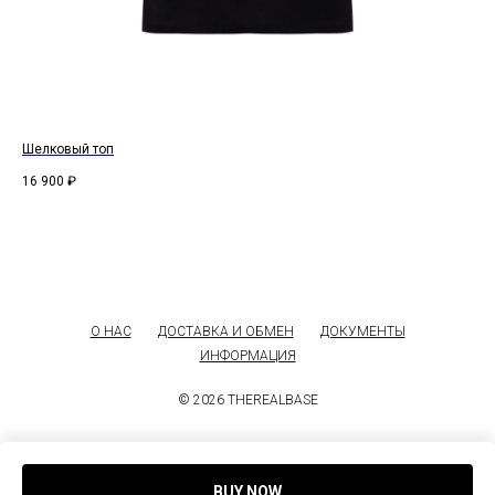
Шелковый топ
Дж
16 900
₽
12 
О НАС
ДОСТАВКА И ОБМЕН
ДОКУМЕНТЫ
ИНФОРМАЦИЯ
© 2026 THEREALBASE
BUY NOW